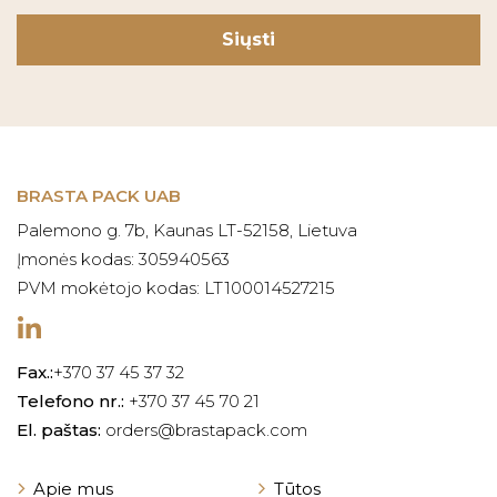
BRASTA PACK UAB
Palemono g. 7b, Kaunas LT-52158, Lietuva
Įmonės kodas: 305940563
PVM mokėtojo kodas: LT100014527215
Fax.:
+370 37 45 37 32
Telefono nr.:
+370 37 45 70 21
El. paštas:
orders@brastapack.com
Apie mus
Tūtos